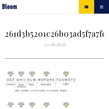
Bloom
261d3b5201c26b03ad5f7a7fe
2022年9月6日