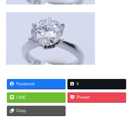
Facebook
X
LINE
Pocket
Copy