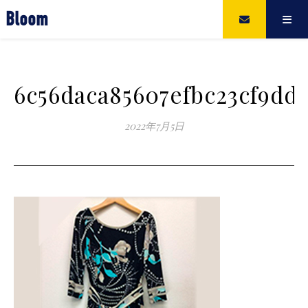
Bloom
6c56daca85607efbc23cf9dd0
2022年7月5日