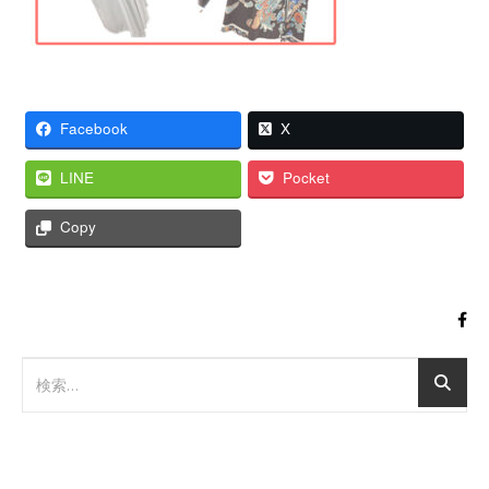
Facebook
X
LINE
Pocket
Copy