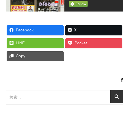
Facebook
X
LINE
Pocket
Copy