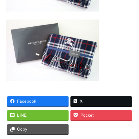
Facebook
X
LINE
Pocket
Copy