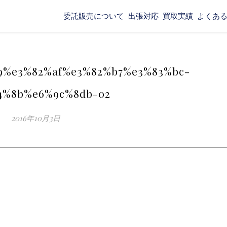
委託販売について
出張対応
買取実績
よくあ
9%e3%82%af%e3%82%b7%e3%83%bc-
4%8b%e6%9c%8db-02
2016年10月3日