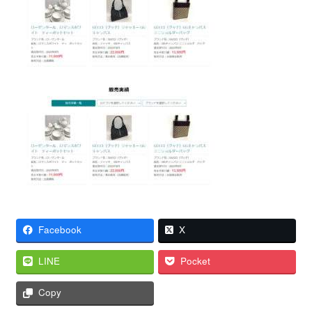
Facebook
X
LINE
Pocket
Copy