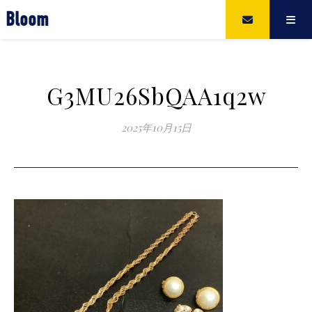
Bloom
G3MU26SbQAA1q2w
2025年10月15日