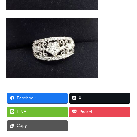
Facebook
X
LINE
Pocket
Copy