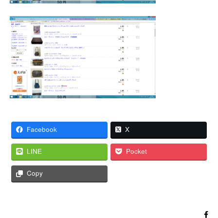
Facebook
X
LINE
Pocket
Copy