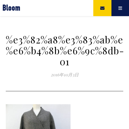
Bloom
%e3%82%a8%e3%83%ab%e3
%e6%b4%8b%e6%9c%8db-
01
2016年10月3日