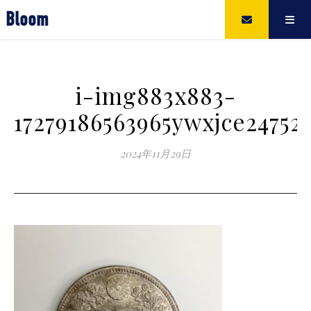
Bloom
i-img883x883-
17279186563965ywxjce24752
2024年11月29日