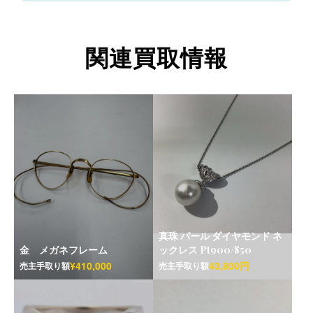
関連買取情報
真珠 パール ダイヤモンド ネ
金 メガネフレーム
ックレス Pt900/850
¥410,000
43,800円
売主手取り額
売主手取り額