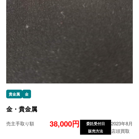
貴金属
金
金・貴金属
38,000円
売主手取り額
2023年8月
委託受付日
店頭買取
販売方法