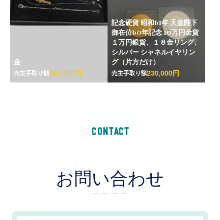
記念硬貨 昭和61年 天皇陛下
御在位60年記念 10万円金貨
１万円銀貨、１８金リング、
シルバー シャネルイヤリン
金
グ（片方だけ）
350,000円
230,000円
売主手取り額
売主手取り額
CONTACT
お問い合わせ
ー ー ー ー