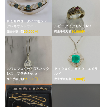
Ｋ１８ＷＧ ダイヤモンド
アレキサンドライト
ルビー ダイアモンド K18
30,000円
30,000円
売主手取り額
売主手取り額
スワロフスキー OZ ネック
Ｐｔ９００／８５０ エメラ
レス プラチナ900
ルド
11,000円
51,000円
売主手取り額
売主手取り額