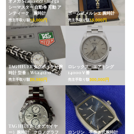
オメガ Seamaster Omega
シーマスター 自動巻 可動 ア
ンティーク 腕時計
ボーム&メルシエ 腕時計
15,000円
15,000円
売主手取り額
売主手取り額
TAG HEUER タグホイヤー腕
ロレックス エアキング
時計 型番：WG1412-0
14000Ｖ番
20,580円
300,000円
売主手取り額
売主手取り額
TAG HEUER（タグホイヤ
ー）腕時計 クロノグラフ
ロンジン 手巻き式腕時計