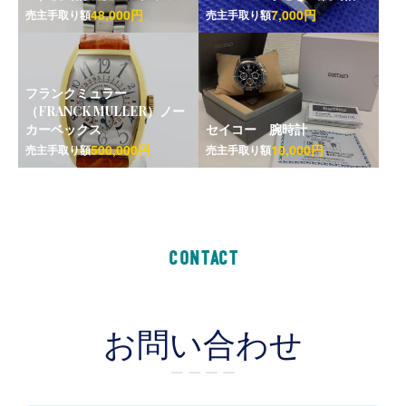
48,000円
7,000円
売主手取り額
売主手取り額
フランクミュラー
（FRANCK MULLER）ノー
カーベックス
セイコー 腕時計
500,000円
10,000円
売主手取り額
売主手取り額
CONTACT
お問い合わせ
ー ー ー ー