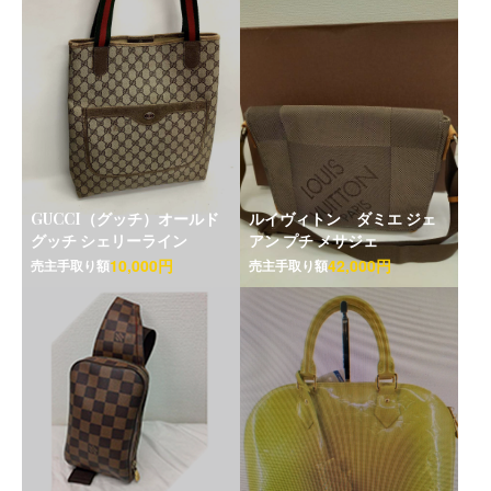
GUCCI（グッチ）オールド
ルイヴィトン ダミエ ジェ
グッチ シェリーライン
アン プチ メサジェ
10,000円
42,000円
売主手取り額
売主手取り額