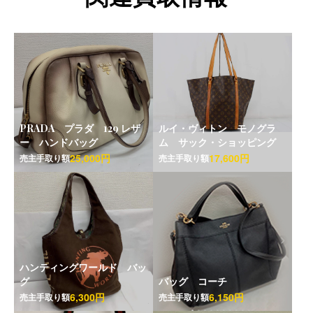
PRADA プラダ 129 レザ
ルイ・ヴィトン モノグラ
ー ハンドバッグ
ム サック・ショッピング
25,000円
17,600円
売主手取り額
売主手取り額
ハンティングワールド バッ
グ
バッグ コーチ
6,300円
6,150円
売主手取り額
売主手取り額