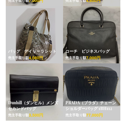
7,000円
4,800円
売主手取り額
売主手取り額
バッグ デイリーラシット
コーチ ビジネスバッグ
4,080円
7,000円
売主手取り額
売主手取り額
Dunhill（ダンヒル）メンズ
PRADA（プラダ）チェーン
セカンドバッグ
ショルダーバッグ 1BH112
3,500円
77,000円
売主手取り額
売主手取り額