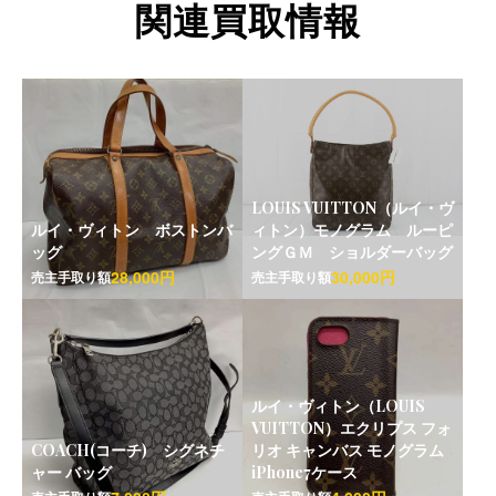
関連買取情報
LOUIS VUITTON（ルイ・ヴ
ルイ・ヴィトン ボストンバ
ィトン）モノグラム ルーピ
ッグ
ングＧＭ ショルダーバッグ
28,000円
30,000円
売主手取り額
売主手取り額
ルイ・ヴィトン（LOUIS
VUITTON）エクリプス フォ
COACH(コーチ) シグネチ
リオ キャンバス モノグラム
ャー バッグ
iPhone7ケース