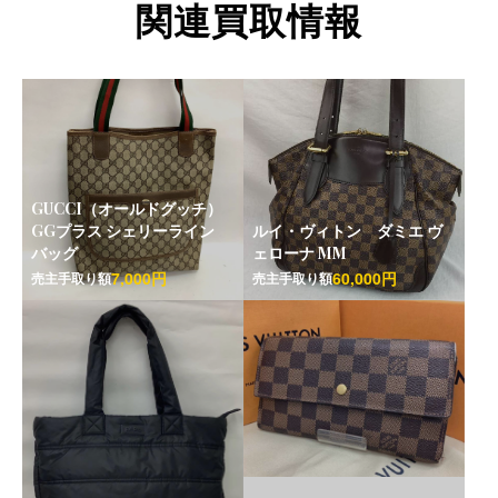
関連買取情報
GUCCI（オールドグッチ）
GGプラス シェリーライン
ルイ・ヴィトン ダミエ ヴ
バッグ
ェローナ MM
7,000円
60,000円
売主手取り額
売主手取り額