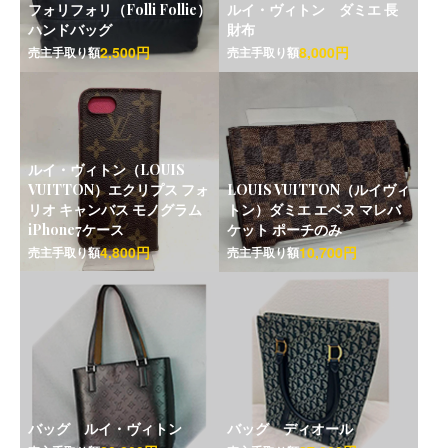
フォリフォリ（Folli Follie）
ルイ・ヴィトン ダミエ 長
ハンドバッグ
財布
2,500円
8,000円
売主手取り額
売主手取り額
ルイ・ヴィトン（LOUIS
VUITTON）エクリプス フォ
LOUIS VUITTON（ルイヴィ
リオ キャンバス モノグラム
トン）ダミエ エベヌ マレバ
iPhone7ケース
ケット ポーチのみ
4,800円
10,700円
売主手取り額
売主手取り額
バッグ ルイ・ヴィトン
バッグ ディオール