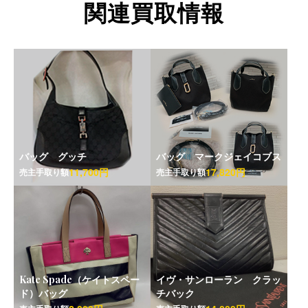
関連買取情報
バッグ グッチ
バッグ マークジェイコブス
11,700円
17,820円
売主手取り額
売主手取り額
Kate Spade（ケイトスペー
イヴ・サンローラン クラッ
ド）バッグ
チバック