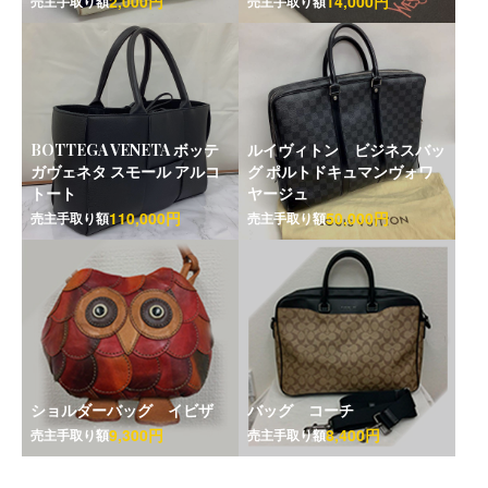
2,000円
14,000円
売主手取り額
売主手取り額
BOTTEGA VENETA ボッテ
ルイヴィトン ビジネスバッ
ガヴェネタ スモール アルコ
グ ポルトドキュマンヴォワ
トート
ヤージュ
110,000円
50,000円
売主手取り額
売主手取り額
ショルダーバッグ イビザ
バッグ コーチ
9,300円
8,400円
売主手取り額
売主手取り額