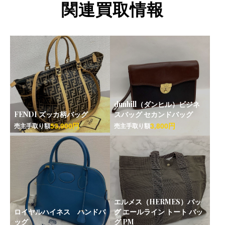
関連買取情報
dunhill（ダンヒル）ビジネ
FENDI ズッカ柄バッグ
スバッグ セカンドバッグ
53,900円
3,800円
売主手取り額
売主手取り額
エルメス（HERMES）バッ
ロイヤルハイネス ハンドバ
グ エールライン トート バッ
ッグ
グ PM