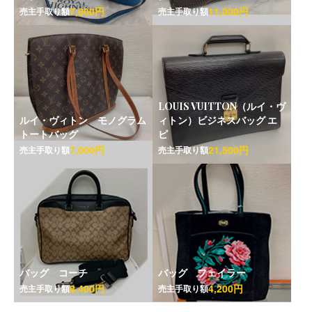
7,000円
11,000円
売主手取り額
売主手取り額
LOUIS VUITTON（ルイ・ヴ
ルイ・ヴィトン モノグラム
ィトン）ビジネスバッグ エ
トートバッグ
ピ
7,000円
21,500円
売主手取り額
売主手取り額
バッグ コーチ
バッグ フェイラー
8,400円
4,200円
売主手取り額
売主手取り額