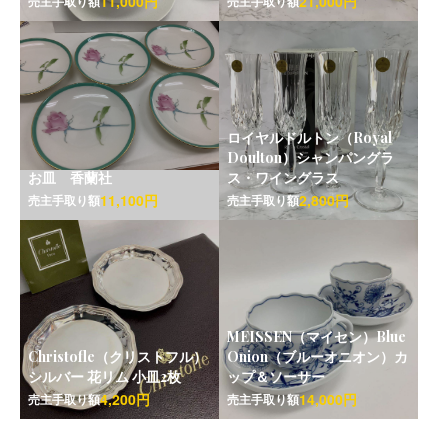
11,000円
21,000円
売主手取り額
売主手取り額
ロイヤルドルトン（Royal
Doulton）シャンパングラ
お皿 香蘭社
ス・ワイングラス
11,100円
2,800円
売主手取り額
売主手取り額
MEISSEN（マイセン）Blue
Christofle（クリストフル）
Onion（ブルーオニオン）カ
シルバー 花リム 小皿2枚
ップ＆ソーサー
4,200円
14,000円
売主手取り額
売主手取り額