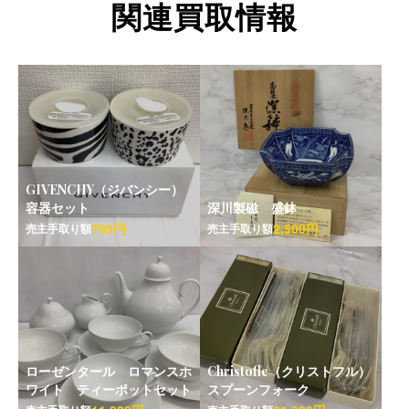
関連買取情報
GIVENCHY（ジバンシー）
容器セット
深川製磁 盛鉢
700円
2,500円
売主手取り額
売主手取り額
ローゼンタール ロマンスホ
Christofle（クリストフル）
ワイト ティーポットセット
スプーンフォーク