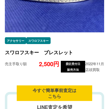
アクセサリー
スワロフスキー
スワロフスキー ブレスレット
2,500円
売主手取り額
2022年11月
委託受付日
店頭買取
販売方法
今すぐ簡単事前査定は
こちら
LINE査定を希望