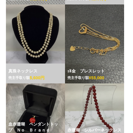
真珠ネックレス
18金 ブレスレット
5,600円
¥55,000
売主手取り額
売主手取り額
血赤珊瑚 ペンダントトッ
プ Ｎｏ Ｂｒａｎｄ
赤珊瑚 シルバーネックレス