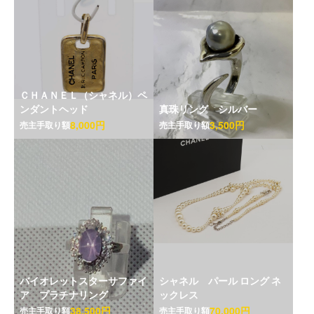
ＣＨＡＮＥＬ（シャネル）ペ
ンダントヘッド
真珠リング シルバー
8,000円
3,500円
売主手取り額
売主手取り額
バイオレットスターサファイ
シャネル パール ロング ネ
ア プラチナリング
ックレス
38,500円
70,000円
売主手取り額
売主手取り額