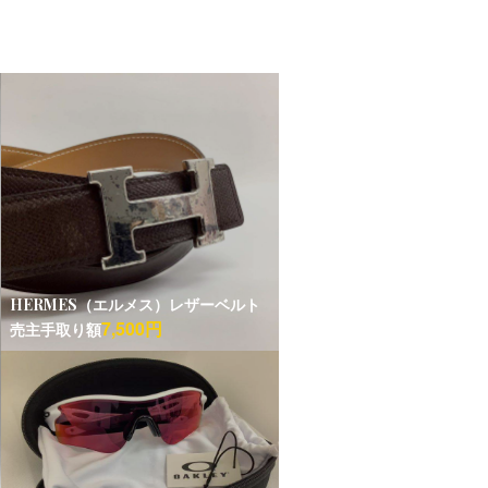
HERMES（エルメス）レザーベルト
7,500円
売主手取り額