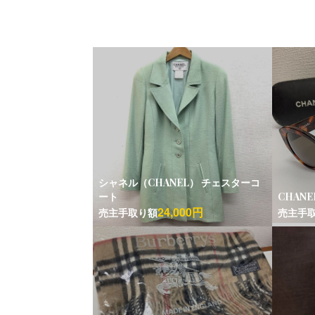
シャネル（CHANEL） チェスターコ
ート
CHAN
24,000円
売主手取り額
売主手