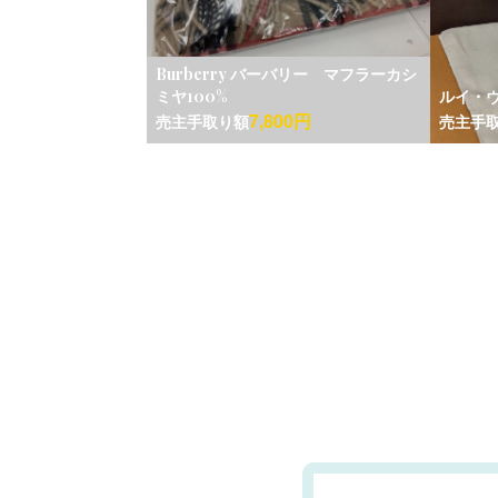
Burberry バーバリー マフラーカシ
ミヤ100%
ルイ・ヴ
7,800円
売主手取り額
売主手