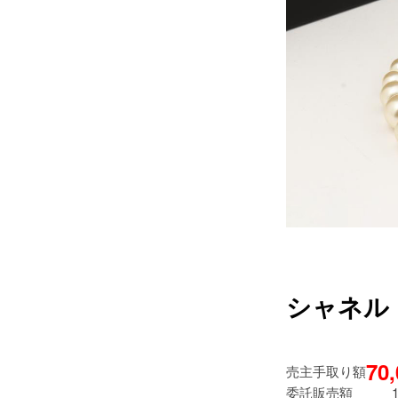
シャネル
70
売主手取り額
委託販売額