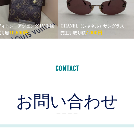
ィトン アジェンダ LV 手帳
CHANEL（シャネル）サングラス
10,500円
7,000円
取り額
売主手取り額
CONTACT
お問い合わせ
ー ー ー ー