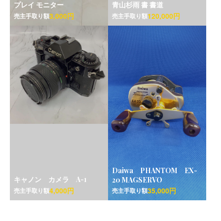
プレイ モニター
青山杉雨 書 書道
3,000円
120,000円
売主手取り額
売主手取り額
Daiwa PHANTOM EX-
キャノン カメラ A-1
20 MAGSERVO
4,000円
35,000円
売主手取り額
売主手取り額