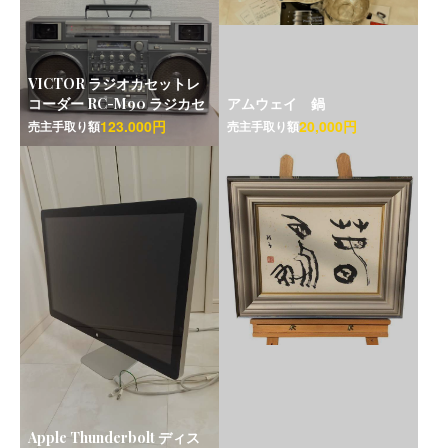
VICTOR ラジオカセットレ
コーダー RC-M90 ラジカセ
アムウェイ 鍋
123.000円
20,000円
売主手取り額
売主手取り額
Apple Thunderbolt ディス