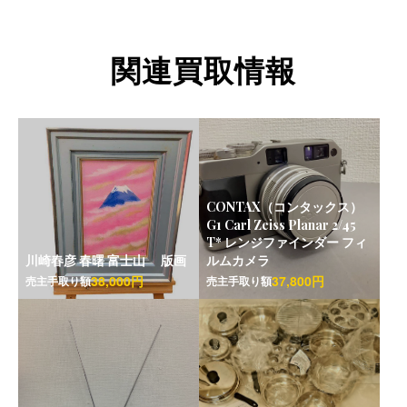
関連買取情報
CONTAX（コンタックス）
G1 Carl Zeiss Planar 2/45
T* レンジファインダー フィ
川崎春彦 春曙 富士山 版画
ルムカメラ
38,000円
37,800円
売主手取り額
売主手取り額