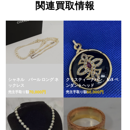
関連買取情報
シャネル パール ロング ネ
クリスティーナハン K18 ペ
ックレス
ンダントヘッド
70,000円
60,000円
売主手取り額
売主手取り額