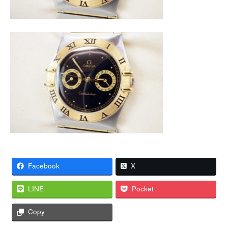
Facebook
X
LINE
Pocket
Copy