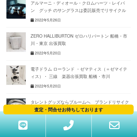
アルマーニ・ディオール・クロムハーツ・レイバ
ン グッチ のサングラスは委託販売でリサイクル
2022年5月26日
ZERO HALLIBURTON ゼロハリバートン 船橋・市
川・東京 出張買取
2022年5月20日
電子ドラム ローランド ・ゼマティス（＝ゼマイテ
ィス）・ 三線 楽器出張買取 船橋・市川
2022年5月20日
タレントグッズならブルームへ ブランドリサイク
ルショップ bloom （ブルーム）
査定・問合せお待ちしております
2022年5月12日
使用していない、眠っているコスメ・サプリメント