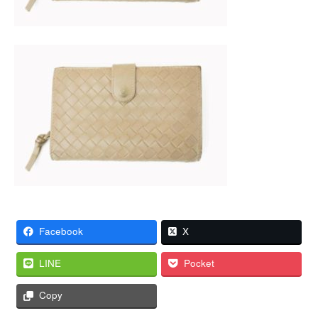
Facebook
X
LINE
Pocket
Copy