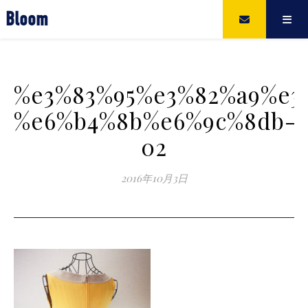
Bloom
%e3%83%95%e3%82%a9%e3
%e6%b4%8b%e6%9c%8db-
02
2016年10月3日