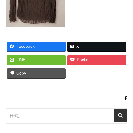
Facebook
X
LINE
Pocket
Copy