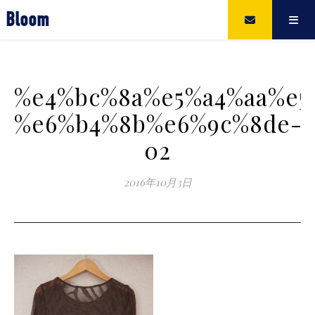
Bloom
%e4%bc%8a%e5%a4%aa%e5
%e6%b4%8b%e6%9c%8de-
02
2016年10月3日