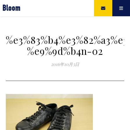
Bloom
%e3%83%b4%e3%82%a3%e3
%e9%9d%b4n-02
2016年10月3日