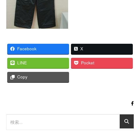
Facebook
X
LINE
Pocket
Copy