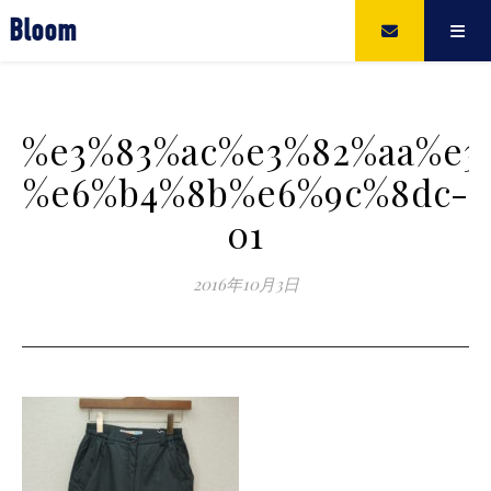
Bloom
%e3%83%ac%e3%82%aa%e3
%e6%b4%8b%e6%9c%8dc-
01
2016年10月3日