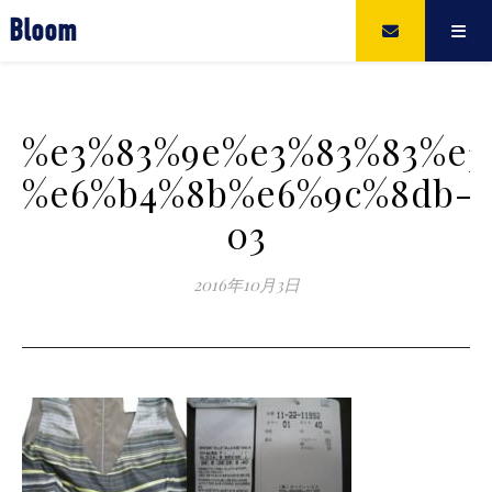
Bloom
%e3%83%9e%e3%83%83%e3
%e6%b4%8b%e6%9c%8db-
03
2016年10月3日